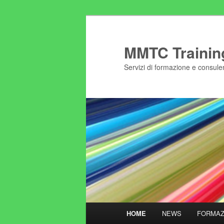
Vai
al
contenuto
MMTC Trainin
principale
Servizi di formazione e consulen
Menu
HOME
NEWS
FORMAZ
principale