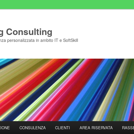
g Consulting
za personalizzata in ambito IT e SoftSkill
IONE
CONSULENZA
CLIENTI
AREA RISERVATA
RASS