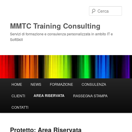
Vai
al
Cerca
contenuto
principale
MMTC Training Consulting
Servizi di formazione e consulenza personalizzata in ambito IT e
SoftSkill
Menu
HOME
NEWS
FORMAZIONE
CONSULENZA
principale
AREA RISERVATA
CLIENTI
RASSEGNA STAMPA
CONTATTI
Protetto: Area Riservata